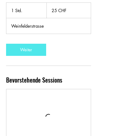
25
Schweizer
1 Std.
1
25 CHF
Franken
S
t
Weinfelderstrasse
d
Weiter
Bevorstehende Sessions